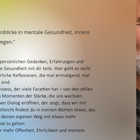
E-Mail
Ich stimme de
Datenschutzer
nblicke in mentale Gesundheit, innere
J
egen."
ipp
 persönlichen Gedanken, Erfahrungen und
s mir geholfen hat meine
Gesundheit mit dir teile. Hier geht es nicht
.
liche Reflexionen, die mal ermutigend, mal
sind.
en der mitliest. Rechts im
ozess, der viele Facetten hat – von den stillen
Du Dich eintragen und den
n Momenten der Stärke, die uns wachsen
n Dialog eröffnen, der zeigt, dass wir mit
elleicht findest du in meinen Worten etwas, das
rt, deinen eigenen Weg mit etwas mehr
bst zu gehen.
 mehr Offenheit, Ehrlichkeit und mentale