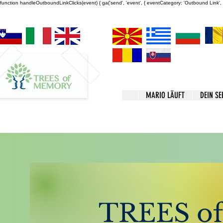
function handleOutboundLinkClicks(event) { ga('send', 'event', { eventCategory: 'Outbound Link', ev
MARIO LÄUFT
DEIN SE
In meinem Blog mache 
folgende Themen:
Psychische Gesundheit
TREES o
Trigger
Mentales