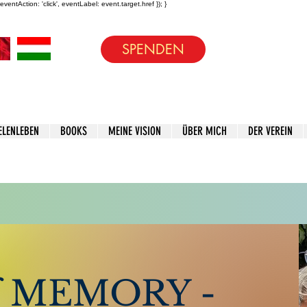
entAction: 'click', eventLabel: event.target.href }); }
SPENDEN
ELENLEBEN
BOOKS
MEINE VISION
ÜBER MICH
DER VEREIN
ich mir Gedanken über
In die Mailinglis
f MEMORY -
Name