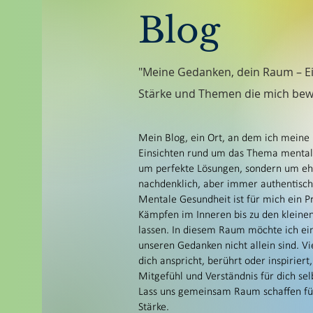
Suizidalität, Suizid
Blog
Depressionen
Trauer
Trauerbewältigung
"Meine Gedanken, dein Raum – Ei
Umgang mit mir selbst
Stärke und Themen die mich bew
mein Ist-Zustand
gebe ab und an einen T
Mein Blog, ein Ort, an dem ich meine
und berichte davon, wa
Einsichten rund um das Thema mentale 
Situation zu verbessern
um perfekte Lösungen, sondern um ehr
nachdenklich, aber immer authentisch 
Ich freue mich über jed
Mentale Gesundheit ist für mich ein Pr
grünen Kasten, kannst 
Kämpfen im Inneren bis zu den kleine
lassen. In diesem Raum möchte ich eine
Blog abonnieren.
unseren Gedanken nicht allein sind. Vi
dich anspricht, berührt oder inspirie
Mitgefühl und Verständnis für dich sel
Lass uns gemeinsam Raum schaffen für
Stärke.