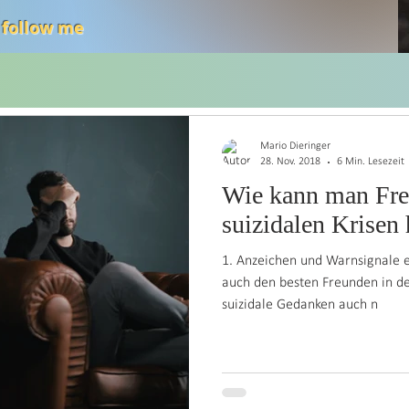
 follow me
Thoughts
English
Nachrichten an mich
Deutsch
Info an Alle
Artikel
Mario Dieringer
28. Nov. 2018
6 Min. Lesezeit
Wie kann man Freu
suizidalen Krisen 
1. Anzeichen und Warnsignale 
auch den besten Freunden in de
suizidale Gedanken auch n