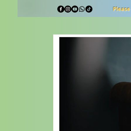
Please
Alle Beiträge
Reisetagebuch
Reden / Speeches
Tipps