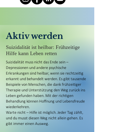
Aktiv werden
Suizidalität ist heilbar: Frühzeitige
Hilfe kann Leben retten
Suizidalität muss nicht das Ende sein –
Depressionen und andere psychische
Erkrankungen sind heilbar, wenn sie rechtzeitig
erkannt und behandelt werden. Es gibt tausende
Beispiele von Menschen, die dank frühzeitiger
Therapie und Unterstützung den Weg zurück ins
Leben gefunden haben. Mit der richtigen
Behandlung können Hoffnung und Lebensfreude
wiederkehren.
Warte nicht – Hilfe ist möglich. Jeder Tag zählt,
und du musst diesen Weg nicht allein gehen. Es
gibt immer einen Ausweg.