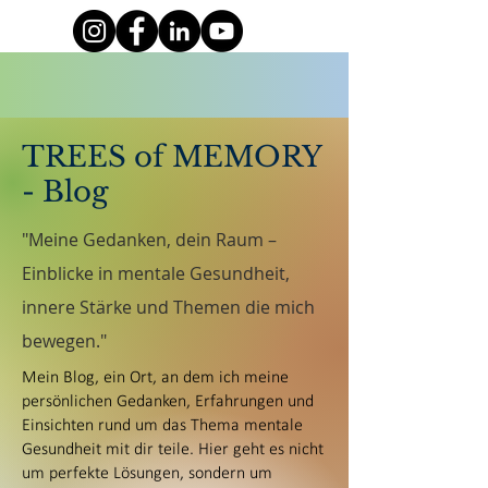
TREES of MEMORY
- Blog
"Meine Gedanken, dein Raum –
Einblicke in mentale Gesundheit,
innere Stärke und Themen die mich
bewegen."
Mein Blog, ein Ort, an dem ich meine
persönlichen Gedanken, Erfahrungen und
Einsichten rund um das Thema mentale
Gesundheit mit dir teile. Hier geht es nicht
um perfekte Lösungen, sondern um