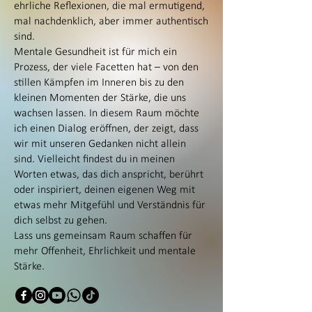
ehrliche Reflexionen, die mal ermutigend,
mal nachdenklich, aber immer authentisch
sind.
Mentale Gesundheit ist für mich ein
Prozess, der viele Facetten hat – von den
stillen Kämpfen im Inneren bis zu den
kleinen Momenten der Stärke, die uns
wachsen lassen. In diesem Raum möchte
ich einen Dialog eröffnen, der zeigt, dass
wir mit unseren Gedanken nicht allein
sind. Vielleicht findest du in meinen
Worten etwas, das dich anspricht, berührt
oder inspiriert, deinen eigenen Weg mit
etwas mehr Mitgefühl und Verständnis für
dich selbst zu gehen.
Lass uns gemeinsam Raum schaffen für
mehr Offenheit, Ehrlichkeit und mentale
Stärke.