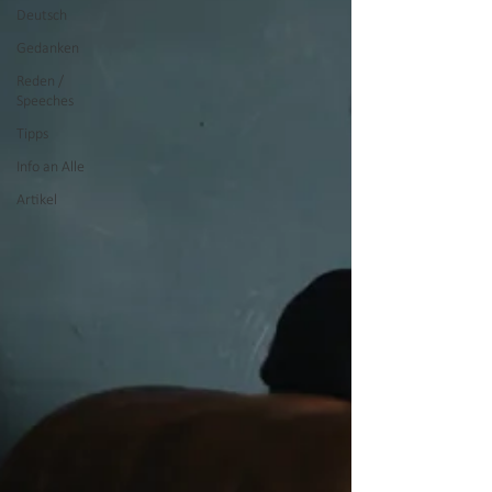
Deutsch
Gedanken
Reden /
Speeches
Tipps
Info an Alle
Artikel