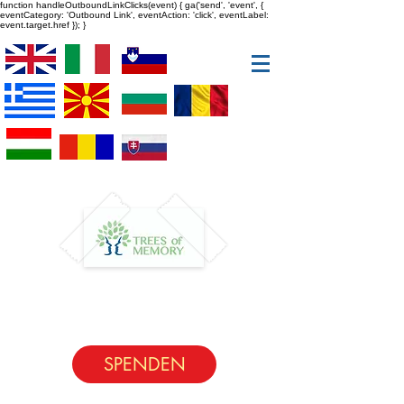
function handleOutboundLinkClicks(event) { ga('send', 'event', {
eventCategory: 'Outbound Link', eventAction: 'click', eventLabel:
event.target.href }); }
SPENDEN