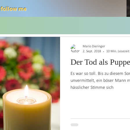
 follow me
Thoughts
English
Nachrichten an mich
Deutsch
Info an Alle
Artikel
Mario Dieringer
2. Sept. 2018
10 Min. Lesezeit
Der Tod als Puppe
Es war so toll. Bis zu diesem S
unvermittelt, ein böser Mann m
hässlicher Stimme sich