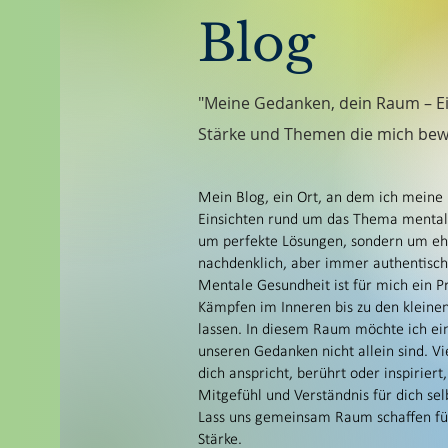
Suizidalität, Suizid
Blog
Depressionen
Trauer
Trauerbewältigung
"Meine Gedanken, dein Raum – Ei
Umgang mit mir selbst
Stärke und Themen die mich bew
mein Ist-Zustand
gebe ab und an einen T
Mein Blog, ein Ort, an dem ich meine
und berichte davon, wa
Einsichten rund um das Thema mentale 
Situation zu verbessern
um perfekte Lösungen, sondern um ehr
nachdenklich, aber immer authentisch 
Ich freue mich über jed
Mentale Gesundheit ist für mich ein Pr
grünen Kasten, kannst 
Kämpfen im Inneren bis zu den kleine
lassen. In diesem Raum möchte ich eine
Blog abonnieren.
unseren Gedanken nicht allein sind. Vi
dich anspricht, berührt oder inspirie
Mitgefühl und Verständnis für dich sel
Lass uns gemeinsam Raum schaffen für
Stärke.