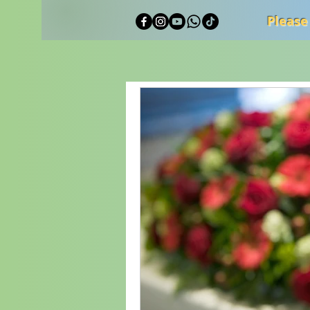
Please
Alle Beiträge
Reisetagebuch
Reden / Speeches
Tipps