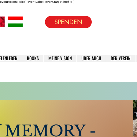
entAction: 'click', eventLabel: event.target.href }); }
SPENDEN
ELENLEBEN
BOOKS
MEINE VISION
ÜBER MICH
DER VEREIN
ich mir Gedanken über
In die Mailinglis
f MEMORY -
Name