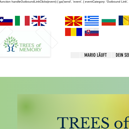
function handleOutboundLinkClicks(event) { ga('send', 'event', { eventCategory: 'Outbound Link', ev
MARIO LÄUFT
DEIN SE
In meinem Blog mache 
folgende Themen:
Psychische Gesundheit
TREES o
Trigger
Mentales