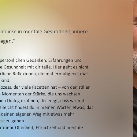
E-Mail
Ich stimme de
Datenschutzer
nblicke in mentale Gesundheit, innere
J
egen."
ipp
 persönlichen Gedanken, Erfahrungen und
s mir geholfen hat meine
Gesundheit mit dir teile. Hier geht es nicht
.
liche Reflexionen, die mal ermutigend, mal
sind.
en der mitliest. Rechts im
ozess, der viele Facetten hat – von den stillen
Du Dich eintragen und den
n Momenten der Stärke, die uns wachsen
n Dialog eröffnen, der zeigt, dass wir mit
elleicht findest du in meinen Worten etwas, das
rt, deinen eigenen Weg mit etwas mehr
bst zu gehen.
 mehr Offenheit, Ehrlichkeit und mentale