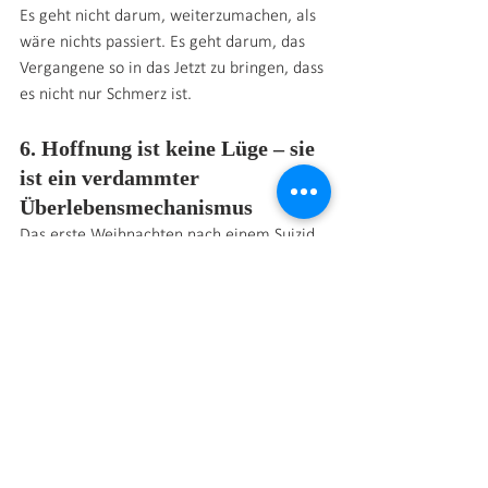
Es geht nicht darum, weiterzumachen, als 
wäre nichts passiert. Es geht darum, das 
Vergangene so in das Jetzt zu bringen, dass 
es nicht nur Schmerz ist.
6. Hoffnung ist keine Lüge – sie 
ist ein verdammter 
Überlebensmechanismus
Das erste Weihnachten nach einem Suizid 
ist meistens das Schlimmste. Das zweite 
wird anders sein. Vielleicht nicht gut, 
vielleicht nicht leicht – aber anders.
Jeder Tag, den man überlebt, ist ein Schritt 
in eine Richtung, die irgendwann nicht 
mehr nur weh tut.
Vielleicht nicht morgen.Vielleicht nicht 
nächstes Jahr.
Aber irgendwann.