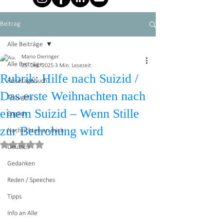
Beitrag
Alle Beiträge
Mario Dieringer
Alle Beiträge
25. Dez. 2025
3 Min. Lesezeit
Rubrik: Hilfe nach Suizid /
Reisetagebuch
Das erste Weihnachten nach
Thoughts
einem Suizid – Wenn Stille
English
zur Bedrohung wird
Nachrichten an mich
Mit NaN von 5 Sternen bewertet.
Deutsch
Gedanken
Reden / Speeches
Tipps
Info an Alle