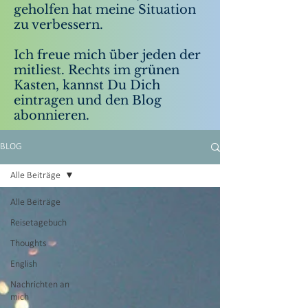
geholfen hat meine Situation
zu verbessern.
Ich freue mich über jeden der
mitliest. Rechts im grünen
Kasten, kannst Du Dich
eintragen und den Blog
abonnieren.
BLOG
Alle Beiträge
Alle Beiträge
Reisetagebuch
Thoughts
English
Nachrichten an
mich