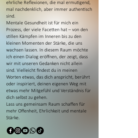
ehrliche Reflexionen, die mal ermutigend,
mal nachdenklich, aber immer authentisch
sind.
Mentale Gesundheit ist für mich ein
Prozess, der viele Facetten hat – von den
stillen Kämpfen im Inneren bis zu den
kleinen Momenten der Stärke, die uns
wachsen lassen. In diesem Raum möchte
ich einen Dialog eröffnen, der zeigt, dass
wir mit unseren Gedanken nicht allein
sind. Vielleicht findest du in meinen
Worten etwas, das dich anspricht, berührt
oder inspiriert, deinen eigenen Weg mit
etwas mehr Mitgefühl und Verständnis für
dich selbst zu gehen.
Lass uns gemeinsam Raum schaffen für
mehr Offenheit, Ehrlichkeit und mentale
Stärke.