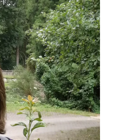
Baumpflanzung für Heikes Vater in
Hamburg Finkenwerder
Die Frage nach dem Warum Keine Antwort zu
bekommen treibt uns Hinterbliebene oft ein Leben lang
um. Die Stille, die sich wie Gift in unserer