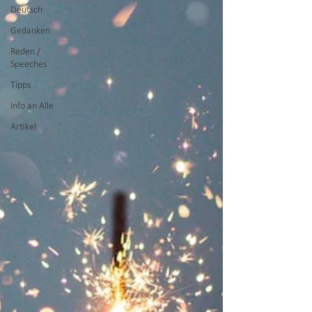
Deutsch
Gedanken
Reden /
Speeches
Tipps
Info an Alle
Artikel