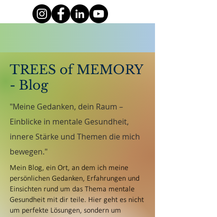
TREES of MEMORY
- Blog
"Meine Gedanken, dein Raum –
Einblicke in mentale Gesundheit,
innere Stärke und Themen die mich
bewegen."
Mein Blog, ein Ort, an dem ich meine
persönlichen Gedanken, Erfahrungen und
Einsichten rund um das Thema mentale
Gesundheit mit dir teile. Hier geht es nicht
um perfekte Lösungen, sondern um