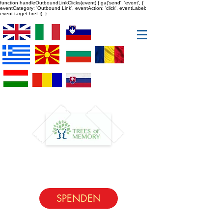
function handleOutboundLinkClicks(event) { ga('send', 'event', {
eventCategory: 'Outbound Link', eventAction: 'click', eventLabel:
event.target.href }); }
SPENDEN