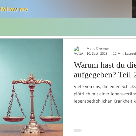
 follow me
Thoughts
English
Nachrichten an mich
Deutsch
Info an Alle
Artikel
Mario Dieringer
10. Sept. 2018
12 Min. Lesezei
Warum hast du di
aufgegeben? Teil 
Viele von uns, die einen Schick
plötzlich mit einer lebensverä
lebensbedrohlichen Krankheit k