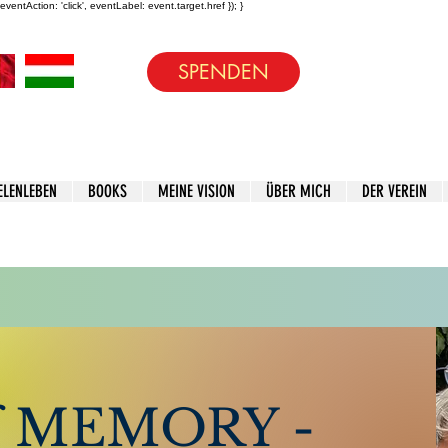
entAction: 'click', eventLabel: event.target.href }); }
SPENDEN
ELENLEBEN
BOOKS
MEINE VISION
ÜBER MICH
DER VEREIN
ich mir Gedanken über
In die Mailinglis
f MEMORY -
Name