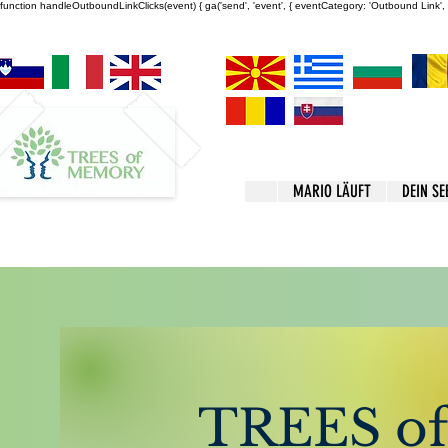
function handleOutboundLinkClicks(event) { ga('send', 'event', { eventCategory: 'Outbound Link', ev
MARIO LÄUFT
DEIN SE
In meinem Blog mache 
folgende Themen:
Psychische Gesundheit
TREES o
Trigger
Mentales