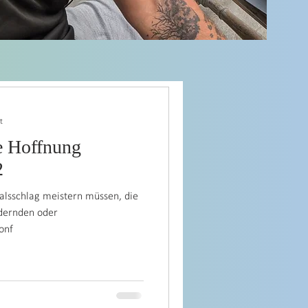
Gedanken
t
e Hoffnung
2
salsschlag meistern müssen, die
ndernden oder
onf