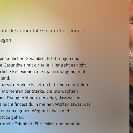
E-Mail
Ich stimme de
Datenschutzer
nblicke in mentale Gesundheit, innere
J
egen."
ipp
 persönlichen Gedanken, Erfahrungen und
s mir geholfen hat meine
Gesundheit mit dir teile. Hier geht es nicht
.
liche Reflexionen, die mal ermutigend, mal
sind.
en der mitliest. Rechts im
ozess, der viele Facetten hat – von den stillen
Du Dich eintragen und den
n Momenten der Stärke, die uns wachsen
n Dialog eröffnen, der zeigt, dass wir mit
elleicht findest du in meinen Worten etwas, das
rt, deinen eigenen Weg mit etwas mehr
bst zu gehen.
 mehr Offenheit, Ehrlichkeit und mentale