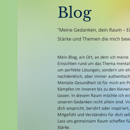
Suizidalität, Suizid
Blog
Depressionen
Trauer
Trauerbewältigung
"Meine Gedanken, dein Raum – Ei
Umgang mit mir selbst
Stärke und Themen die mich bew
mein Ist-Zustand
gebe ab und an einen T
Mein Blog, ein Ort, an dem ich meine
und berichte davon, wa
Einsichten rund um das Thema mentale 
Situation zu verbessern
um perfekte Lösungen, sondern um ehr
nachdenklich, aber immer authentisch 
Ich freue mich über jed
Mentale Gesundheit ist für mich ein Pr
grünen Kasten, kannst 
Kämpfen im Inneren bis zu den kleine
lassen. In diesem Raum möchte ich eine
Blog abonnieren.
unseren Gedanken nicht allein sind. Vi
dich anspricht, berührt oder inspirie
Mitgefühl und Verständnis für dich sel
Lass uns gemeinsam Raum schaffen für
Stärke.