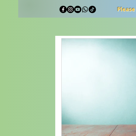
Please
Alle Beiträge
Reisetagebuch
Reden / Speeches
Tipps