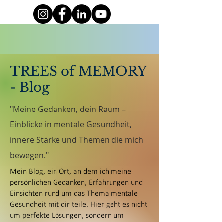
TREES of MEMORY
- Blog
"Meine Gedanken, dein Raum –
Einblicke in mentale Gesundheit,
innere Stärke und Themen die mich
bewegen."
Mein Blog, ein Ort, an dem ich meine
persönlichen Gedanken, Erfahrungen und
Einsichten rund um das Thema mentale
Gesundheit mit dir teile. Hier geht es nicht
um perfekte Lösungen, sondern um