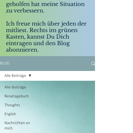
geholfen hat meine Situation
zu verbessern.
Ich freue mich über jeden der
mitliest. Rechts im grünen
Kasten, kannst Du Dich
eintragen und den Blog
abonnieren.
BLOG
Alle Beiträge
Alle Beiträge
Reisetagebuch
Thoughts
English
Nachrichten an
mich