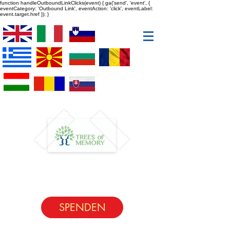
function handleOutboundLinkClicks(event) { ga('send', 'event', {
eventCategory: 'Outbound Link', eventAction: 'click', eventLabel:
event.target.href }); }
SPENDEN