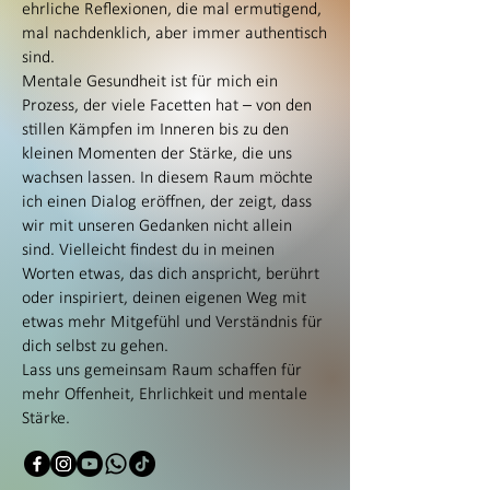
ehrliche Reflexionen, die mal ermutigend,
mal nachdenklich, aber immer authentisch
sind.
Mentale Gesundheit ist für mich ein
Prozess, der viele Facetten hat – von den
stillen Kämpfen im Inneren bis zu den
kleinen Momenten der Stärke, die uns
wachsen lassen. In diesem Raum möchte
ich einen Dialog eröffnen, der zeigt, dass
wir mit unseren Gedanken nicht allein
sind. Vielleicht findest du in meinen
Worten etwas, das dich anspricht, berührt
oder inspiriert, deinen eigenen Weg mit
etwas mehr Mitgefühl und Verständnis für
dich selbst zu gehen.
Lass uns gemeinsam Raum schaffen für
mehr Offenheit, Ehrlichkeit und mentale
Stärke.