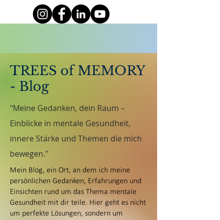
TREES of MEMORY
- Blog
"Meine Gedanken, dein Raum –
Einblicke in mentale Gesundheit,
innere Stärke und Themen die mich
bewegen."
Mein Blog, ein Ort, an dem ich meine
persönlichen Gedanken, Erfahrungen und
Einsichten rund um das Thema mentale
Gesundheit mit dir teile. Hier geht es nicht
um perfekte Lösungen, sondern um