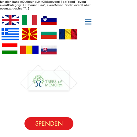
function handleOutboundLinkClicks(event) { ga('send', 'event', {
eventCategory: 'Outbound Link', eventAction: 'click', eventLabel:
event.target.href }); }
SPENDEN