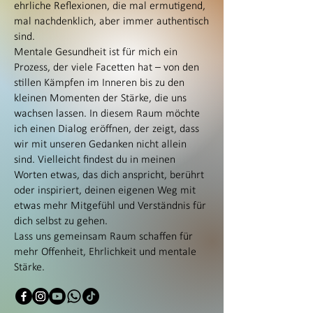
ehrliche Reflexionen, die mal ermutigend,
mal nachdenklich, aber immer authentisch
sind.
Mentale Gesundheit ist für mich ein
Prozess, der viele Facetten hat – von den
stillen Kämpfen im Inneren bis zu den
kleinen Momenten der Stärke, die uns
wachsen lassen. In diesem Raum möchte
ich einen Dialog eröffnen, der zeigt, dass
wir mit unseren Gedanken nicht allein
sind. Vielleicht findest du in meinen
Worten etwas, das dich anspricht, berührt
oder inspiriert, deinen eigenen Weg mit
etwas mehr Mitgefühl und Verständnis für
dich selbst zu gehen.
Lass uns gemeinsam Raum schaffen für
mehr Offenheit, Ehrlichkeit und mentale
Stärke.