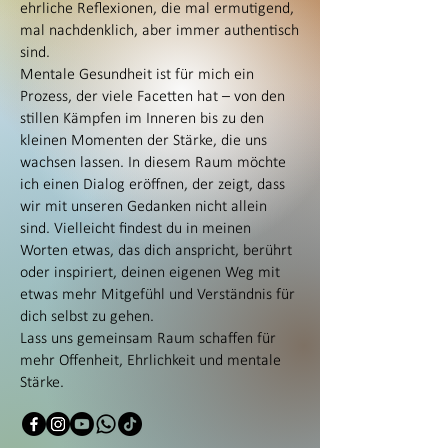
ehrliche Reflexionen, die mal ermutigend,
mal nachdenklich, aber immer authentisch
sind.
Mentale Gesundheit ist für mich ein
Prozess, der viele Facetten hat – von den
stillen Kämpfen im Inneren bis zu den
kleinen Momenten der Stärke, die uns
wachsen lassen. In diesem Raum möchte
ich einen Dialog eröffnen, der zeigt, dass
wir mit unseren Gedanken nicht allein
sind. Vielleicht findest du in meinen
Worten etwas, das dich anspricht, berührt
oder inspiriert, deinen eigenen Weg mit
etwas mehr Mitgefühl und Verständnis für
dich selbst zu gehen.
Lass uns gemeinsam Raum schaffen für
mehr Offenheit, Ehrlichkeit und mentale
Stärke.