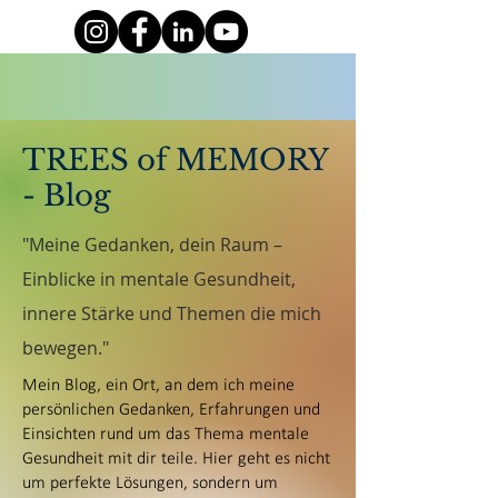
TREES of MEMORY
- Blog
"Meine Gedanken, dein Raum –
Einblicke in mentale Gesundheit,
innere Stärke und Themen die mich
bewegen."
Mein Blog, ein Ort, an dem ich meine
persönlichen Gedanken, Erfahrungen und
Einsichten rund um das Thema mentale
Gesundheit mit dir teile. Hier geht es nicht
um perfekte Lösungen, sondern um