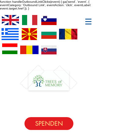
function handleOutboundLinkClicks(event) { ga('send', 'event', {
eventCategory: 'Outbound Link', eventAction: 'click', eventLabel:
event.target.href }); }
SPENDEN