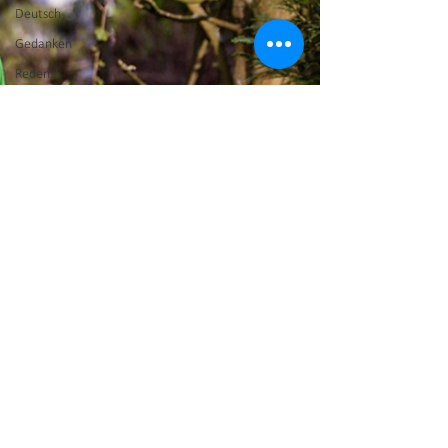
Deutsch
Gedanken
Reden /
Speeches
Tipps
Info an Alle
Artikel