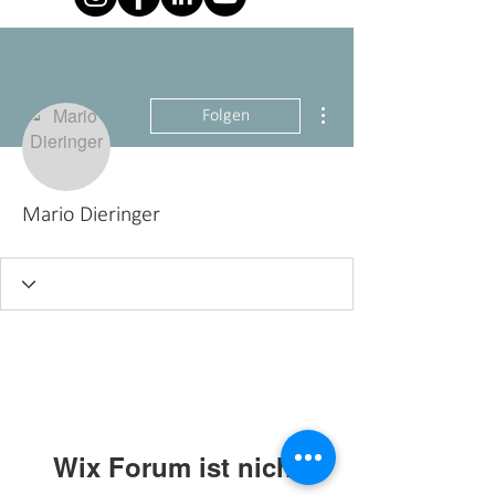
Weitere Optionen
Folgen
Mario Dieringer
Wix Forum ist nicht